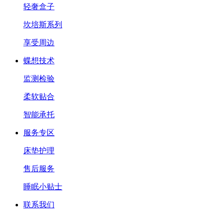
轻奢盒子
坎培斯系列
享受周边
蝶想技术
监测检验
柔软贴合
智能承托
服务专区
床垫护理
售后服务
睡眠小贴士
联系我们