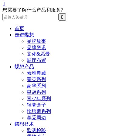

您需要了解什么产品和服务?
首页
走进蝶想
品牌故事
品牌资讯
文化&愿景
展厅布置
蝶想产品
素雅典藏
菁英系列
豪华系列
皇冠系列
青少年系列
轻奢盒子
坎培斯系列
享受周边
蝶想技术
监测检验