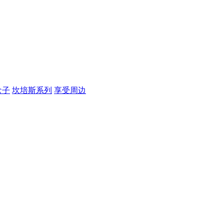
盒子
坎培斯系列
享受周边