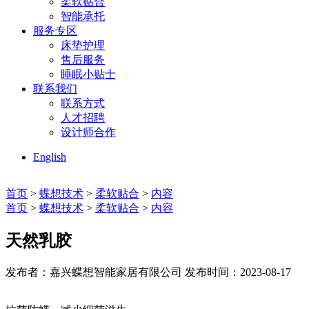
柔软贴合
智能承托
服务专区
床垫护理
售后服务
睡眠小贴士
联系我们
联系方式
人才招聘
设计师合作
English
首页
>
蝶想技术
>
柔软贴合
>
内容
首页
>
蝶想技术
>
柔软贴合
>
内容
天然乳胶
发布者：嘉兴蝶想智能家居有限公司
发布时间：2023-08-17