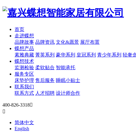
首页
走进蝶想
品牌故事
品牌资讯
文化&愿景
展厅布置
蝶想产品
素雅典藏
菁英系列
豪华系列
皇冠系列
青少年系列
轻奢
蝶想技术
监测检验
柔软贴合
智能承托
服务专区
床垫护理
售后服务
睡眠小贴士
联系我们
联系方式
人才招聘
设计师合作
400-826-3318


简体中文
English