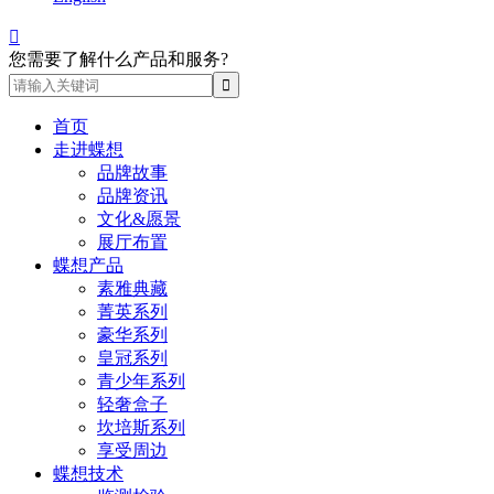

您需要了解什么产品和服务?
首页
走进蝶想
品牌故事
品牌资讯
文化&愿景
展厅布置
蝶想产品
素雅典藏
菁英系列
豪华系列
皇冠系列
青少年系列
轻奢盒子
坎培斯系列
享受周边
蝶想技术