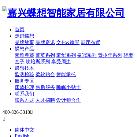
首页
走进蝶想
品牌故事
品牌资讯
文化&愿景
展厅布置
蝶想产品
素雅典藏
菁英系列
豪华系列
皇冠系列
青少年系列
轻奢
盒子
坎培斯系列
享受周边
蝶想技术
监测检验
柔软贴合
智能承托
服务专区
床垫护理
售后服务
睡眠小贴士
联系我们
联系方式
人才招聘
设计师合作
400-826-3318


简体中文
English