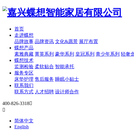
首页
走进蝶想
品牌故事
品牌资讯
文化&愿景
展厅布置
蝶想产品
素雅典藏
菁英系列
豪华系列
皇冠系列
青少年系列
轻奢
蝶想技术
监测检验
柔软贴合
智能承托
服务专区
床垫护理
售后服务
睡眠小贴士
联系我们
联系方式
人才招聘
设计师合作
400-826-3318


简体中文
English