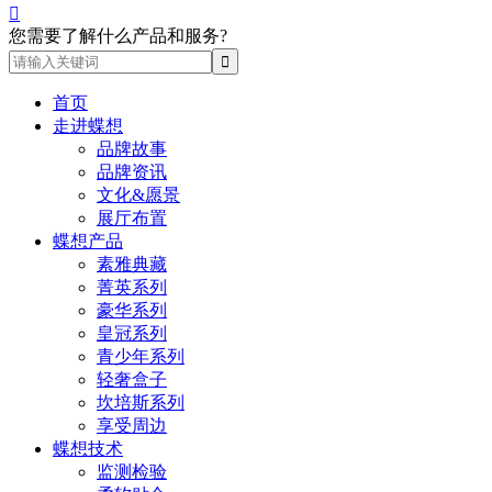

您需要了解什么产品和服务?
首页
走进蝶想
品牌故事
品牌资讯
文化&愿景
展厅布置
蝶想产品
素雅典藏
菁英系列
豪华系列
皇冠系列
青少年系列
轻奢盒子
坎培斯系列
享受周边
蝶想技术
监测检验