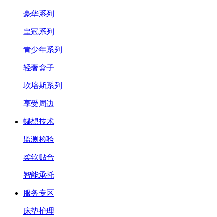
豪华系列
皇冠系列
青少年系列
轻奢盒子
坎培斯系列
享受周边
蝶想技术
监测检验
柔软贴合
智能承托
服务专区
床垫护理