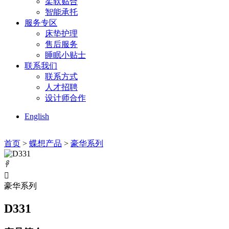
柔软贴合
智能承托
服务专区
床垫护理
售后服务
睡眠小贴士
联系我们
联系方式
人才招聘
设计师合作
English
首页
>
蝶想产品
>
豪华系列
𐃓

豪华系列
D331