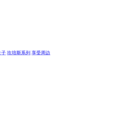
盒子
坎培斯系列
享受周边