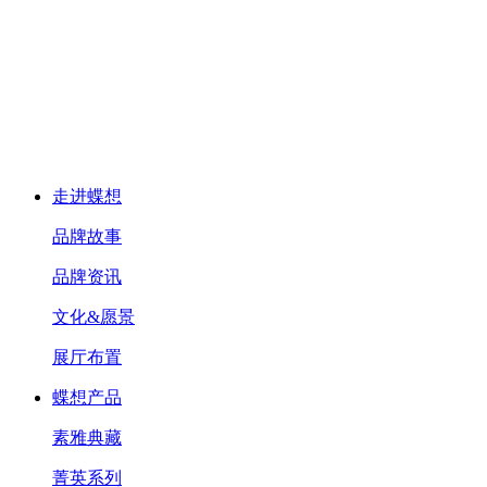
走进蝶想
品牌故事
品牌资讯
文化&愿景
展厅布置
蝶想产品
素雅典藏
菁英系列