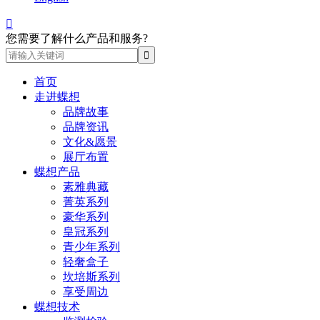

您需要了解什么产品和服务?
首页
走进蝶想
品牌故事
品牌资讯
文化&愿景
展厅布置
蝶想产品
素雅典藏
菁英系列
豪华系列
皇冠系列
青少年系列
轻奢盒子
坎培斯系列
享受周边
蝶想技术