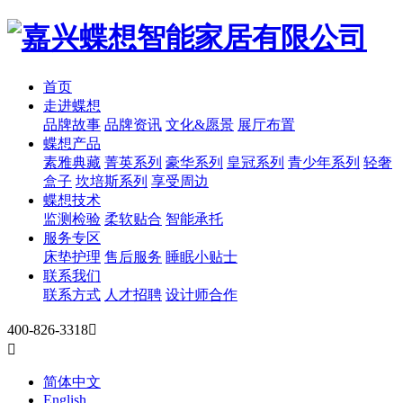
首页
走进蝶想
品牌故事
品牌资讯
文化&愿景
展厅布置
蝶想产品
素雅典藏
菁英系列
豪华系列
皇冠系列
青少年系列
轻奢
盒子
坎培斯系列
享受周边
蝶想技术
监测检验
柔软贴合
智能承托
服务专区
床垫护理
售后服务
睡眠小贴士
联系我们
联系方式
人才招聘
设计师合作
400-826-3318


简体中文
English