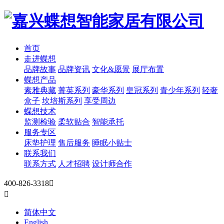
首页
走进蝶想
品牌故事
品牌资讯
文化&愿景
展厅布置
蝶想产品
素雅典藏
菁英系列
豪华系列
皇冠系列
青少年系列
轻奢
盒子
坎培斯系列
享受周边
蝶想技术
监测检验
柔软贴合
智能承托
服务专区
床垫护理
售后服务
睡眠小贴士
联系我们
联系方式
人才招聘
设计师合作
400-826-3318


简体中文
English