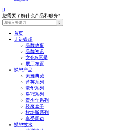

您需要了解什么产品和服务?
首页
走进蝶想
品牌故事
品牌资讯
文化&愿景
展厅布置
蝶想产品
素雅典藏
菁英系列
豪华系列
皇冠系列
青少年系列
轻奢盒子
坎培斯系列
享受周边
蝶想技术